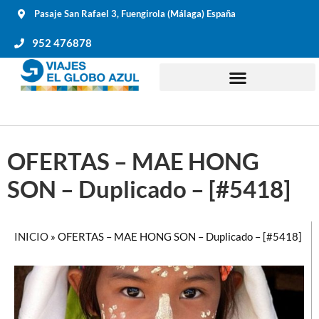
Pasaje San Rafael 3, Fuengirola (Málaga) España
952 476878
OFERTAS – MAE HONG
SON – Duplicado – [#5418]
INICIO
»
OFERTAS – MAE HONG SON – Duplicado – [#5418]