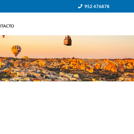
952 476878
NTACTO