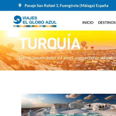
Pasaje San Rafael 3, Fuengirola (Málaga) España
INICIO
DESTINOS
TURQUÍA
Lorem ipsum dolor sit amet, consectetur adipisci