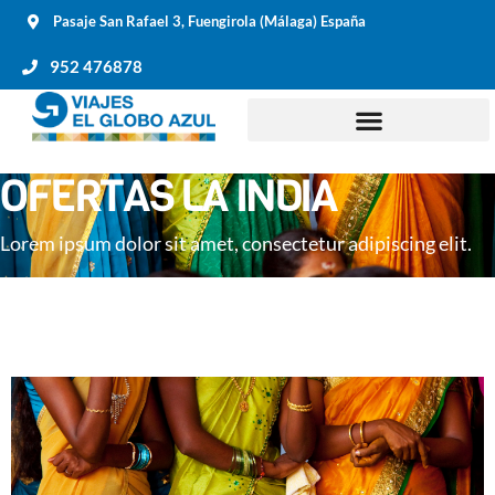
Pasaje San Rafael 3, Fuengirola (Málaga) España
952 476878
OFERTAS LA INDIA
Lorem ipsum dolor sit amet, consectetur adipiscing elit.