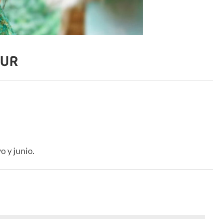
SUR
o y junio.