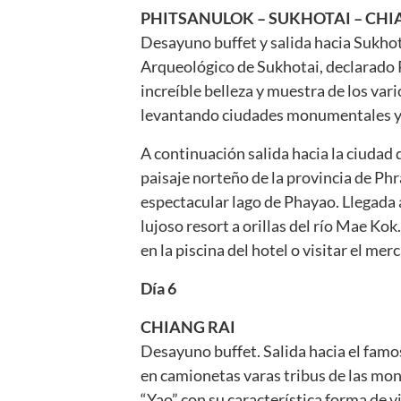
PHITSANULOK – SUKHOTAI – CHI
Desayuno buffet y salida hacia Sukhotai
Arqueológico de Sukhotai, declarado
increíble belleza y muestra de los vari
levantando ciudades monumentales y 
A continuación salida hacia la ciudad
paisaje norteño de la provincia de Phr
espectacular lago de Phayao. Llegada a 
lujoso resort a orillas del río Mae Ko
en la piscina del hotel o visitar el me
Día 6
CHIANG RAI
Desayuno buffet. Salida hacia el famo
en camionetas varas tribus de las mont
“Yao” con su característica forma de v