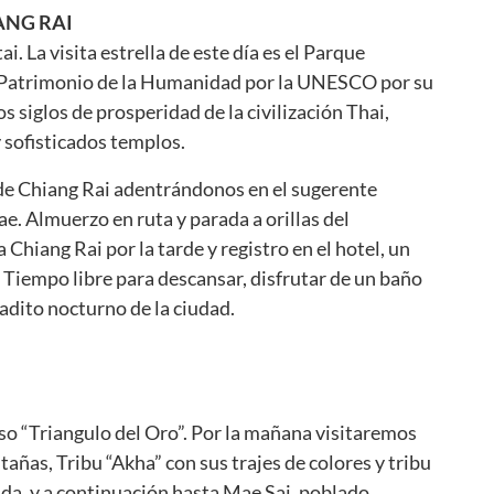
ANG RAI
. La visita estrella de este día es el Parque
 Patrimonio de la Humanidad por la UNESCO por su
os siglos de prosperidad de la civilización Thai,
sofisticados templos.
 de Chiang Rai adentrándonos en el sugerente
ae. Almuerzo en ruta y parada a orillas del
Chiang Rai por la tarde y registro en el hotel, un
k. Tiempo libre para descansar, disfrutar de un baño
rcadito nocturno de la ciudad.
so “Triangulo del Oro”. Por la mañana visitaremos
añas, Tribu “Akha” con sus trajes de colores y tribu
ida, y a continuación hasta Mae Sai, poblado