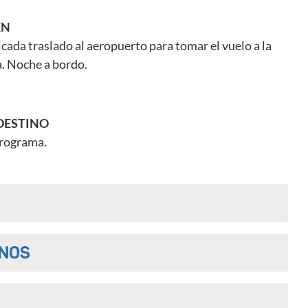
EN
cada traslado al aeropuerto para tomar el vuelo a la
a. Noche a bordo.
 DESTINO
 programa.
NOS